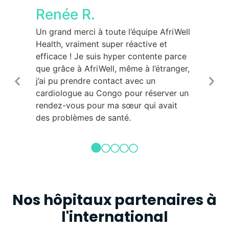
Renée R.
Geo
ologue
Un grand merci à toute l’équipe AfriWell
C’étai
 Je ne
Health, vraiment super réactive et
cardio
s maux
efficace ! Je suis hyper contente parce
mise d
que grâce à AfriWell, même à l’étranger,
chaleu
j’ai pu prendre contact avec un
cardio
cardiologue au Congo pour réserver un
mieux 
rendez-vous pour ma sœur qui avait
l’équi
des problèmes de santé.
le rdv
procha
Nos hôpitaux partenaires à
l'international