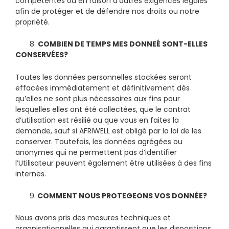
compétentes ou en raison d’autres exigences légales
afin de protéger et de défendre nos droits ou notre
propriété.
8.
COMBIEN DE TEMPS MES DONNE
É
SONT-ELLES
CONSERV
É
ES?
Toutes les données personnelles stockées seront
effacées immédiatement et définitivement dès
qu’elles ne sont plus nécessaires aux fins pour
lesquelles elles ont été collectées, que le contrat
d’utilisation est résilié ou que vous en faites la
demande, sauf si AFRIWELL est obligé par la loi de les
conserver. Toutefois, les données agrégées ou
anonymes qui ne permettent pas d’identifier
l’Utilisateur peuvent également être utilisées à des fins
internes.
9.
COMMENT NOUS PROTEGEONS VOS DONN
É
E?
Nous avons pris des mesures techniques et
organisationnelles qui garantissent que les dispositions